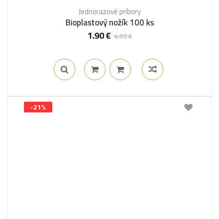
Jednorazové príbory
Bioplastový nožík 100 ks
1.90
€
4.05
€
-21%