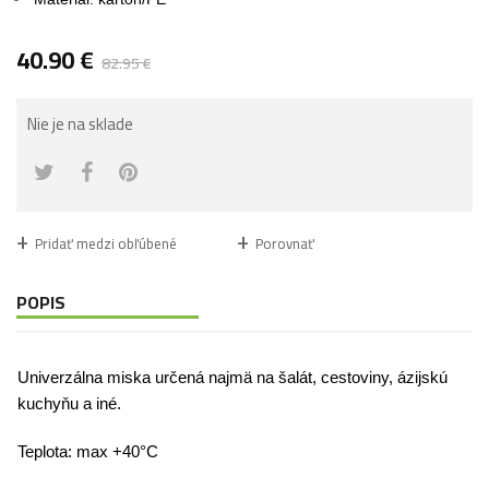
40.90
€
82.95
€
Nie je na sklade
Pridať medzi obľúbené
Porovnať
POPIS
Univerzálna miska určená najmä na šalát, cestoviny, ázijskú
kuchyňu a iné.
Teplota: max +40°C