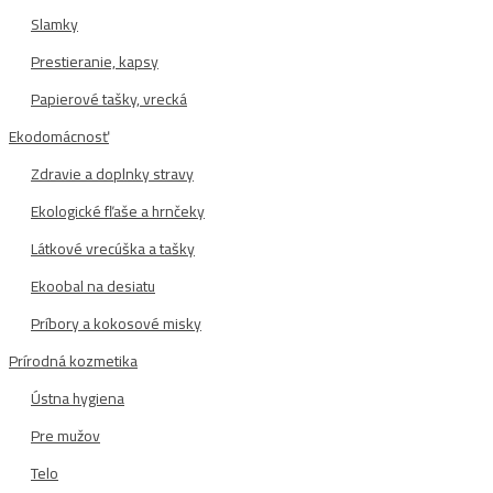
Slamky
Prestieranie, kapsy
Papierové tašky, vrecká
Ekodomácnosť
Zdravie a doplnky stravy
Ekologické fľaše a hrnčeky
Látkové vrecúška a tašky
Ekoobal na desiatu
Príbory a kokosové misky
Prírodná kozmetika
Ústna hygiena
Pre mužov
Telo