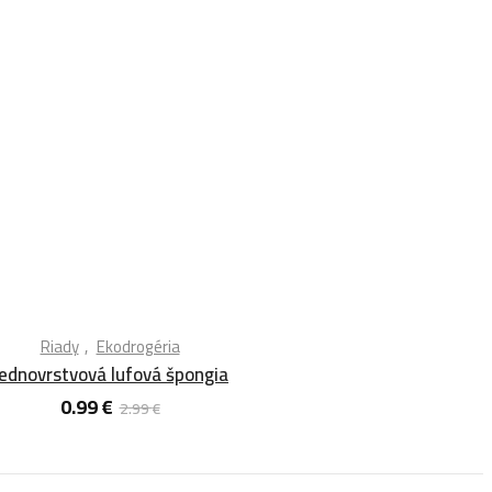
Riady
Ekodrogéria
ednovrstvová lufová špongia
0.99
€
2.99
€