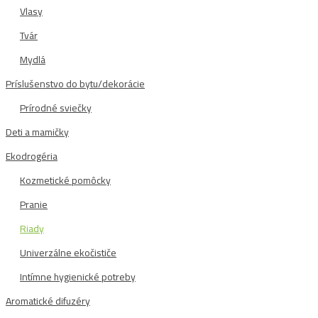
Vlasy
Tvár
Mydlá
Príslušenstvo do bytu/dekorácie
Prírodné sviečky
Deti a mamičky
Ekodrogéria
Kozmetické pomôcky
Pranie
Riady
Univerzálne ekočističe
Intímne hygienické potreby
Aromatické difuzéry