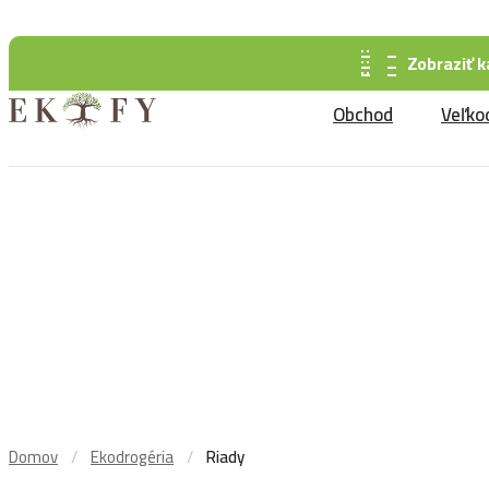
info@ekofy.sk
+421 904 260 591
Zobraziť k
Obchod
Veľko
Domov
Ekodrogéria
Riady