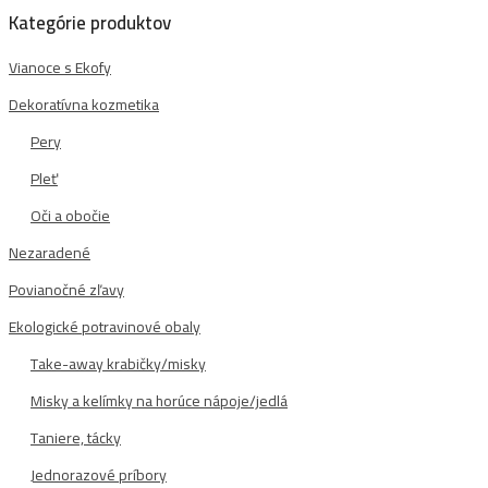
Kategórie produktov
Vianoce s Ekofy
Dekoratívna kozmetika
Pery
Pleť
Oči a obočie
Nezaradené
Povianočné zľavy
Ekologické potravinové obaly
Take-away krabičky/misky
Misky a kelímky na horúce nápoje/jedlá
Taniere, tácky
Jednorazové príbory