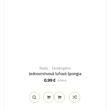
Riady
Ekodrogéria
Jednovrstvová lufová špongia
0.99
€
2.99
€