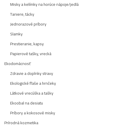
Misky a kelímky na horúce nápoje/jedlá
Taniere, tácky
Jednorazové príbory
Slamky
Prestieranie, kapsy
Papierové tašky, vrecká
Ekodomácnosť
Zdravie a doplnky stravy
Ekologické fľaše a hrnčeky
Látkové vrecúška a tašky
Ekoobal na desiatu
Príbory a kokosové misky
Prírodná kozmetika