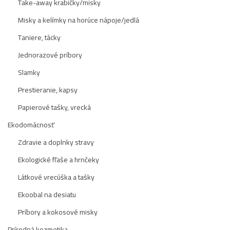
Take-away krabičky/misky
Misky a kelímky na horúce nápoje/jedlá
Taniere, tácky
Jednorazové príbory
Slamky
Prestieranie, kapsy
Papierové tašky, vrecká
Ekodomácnosť
Zdravie a doplnky stravy
Ekologické fľaše a hrnčeky
Látkové vrecúška a tašky
Ekoobal na desiatu
Príbory a kokosové misky
Prírodná kozmetika