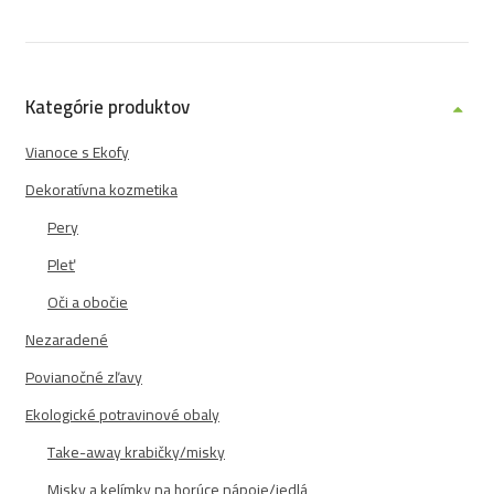
Kategórie produktov
Vianoce s Ekofy
Dekoratívna kozmetika
Pery
Pleť
Oči a obočie
Nezaradené
Povianočné zľavy
Ekologické potravinové obaly
Take-away krabičky/misky
Misky a kelímky na horúce nápoje/jedlá