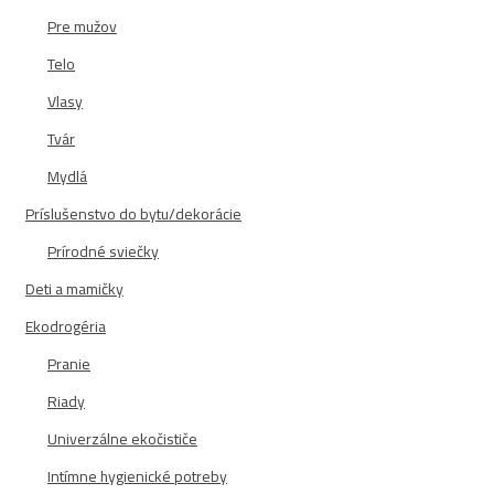
Pre mužov
Telo
Vlasy
Tvár
Mydlá
Príslušenstvo do bytu/dekorácie
Prírodné sviečky
Deti a mamičky
Ekodrogéria
Pranie
Riady
Univerzálne ekočističe
Intímne hygienické potreby