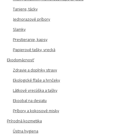
Taniere, tácky
Jednorazové príbory
Slamky
Prestieranie, kapsy
Papierové tašky, vrecká
Ekodomácnosť
Zdravie a doplnky stravy
Ekologické fľaše a hrnčeky
Látkové vrecúška a tašky
Ekoobal na desiatu
Príbory a kokosové misky
Prírodná kozmetika
Ústna hygiena