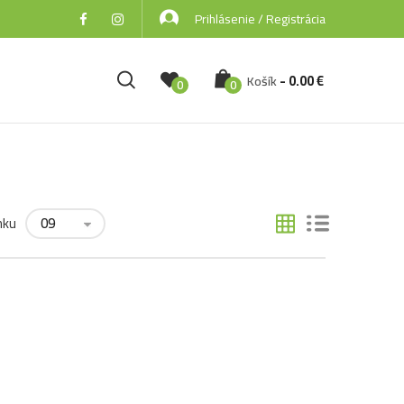
Prihlásenie / Registrácia
-
0.00
€
Košík
0
0
nku