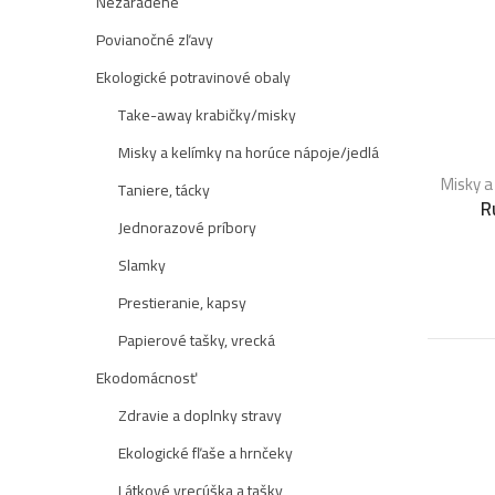
Nezaradené
Povianočné zľavy
Ekologické potravinové obaly
Take-away krabičky/misky
Misky a kelímky na horúce nápoje/jedlá
Misky a
Taniere, tácky
R
Jednorazové príbory
Slamky
Prestieranie, kapsy
Papierové tašky, vrecká
Ekodomácnosť
Zdravie a doplnky stravy
Ekologické fľaše a hrnčeky
Látkové vrecúška a tašky