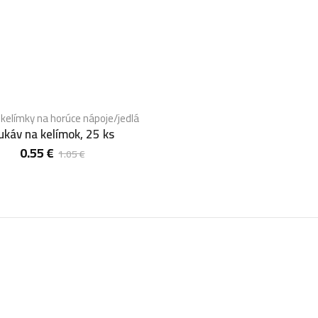
 kelímky na horúce nápoje/jedlá
ukáv na kelímok, 25 ks
0.55
€
1.05
€