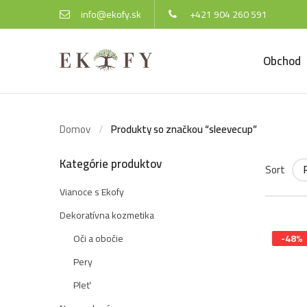
info@ekofy.sk
+421 904 260 591
Obchod
Domov
Produkty so značkou “sleevecup”
Kategórie produktov
Sort
Vianoce s Ekofy
Dekoratívna kozmetika
Oči a obočie
-48%
Pery
Pleť