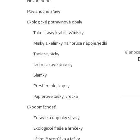
Nezaradené
Povianočné zľavy
Ekologické potravinové obaly
Take-away krabičky/misky
Misky a kelímky na horúce nápoje/jedlá
Vianoce
Taniere, tácky
Jednorazové príbory
Slamky
Prestieranie, kapsy
Papierové tašky, vrecká
Ekodomácnosť
Zdravie a doplnky stravy
Ekologické fľaše a hrnčeky
Látkové vrecúška a tašky