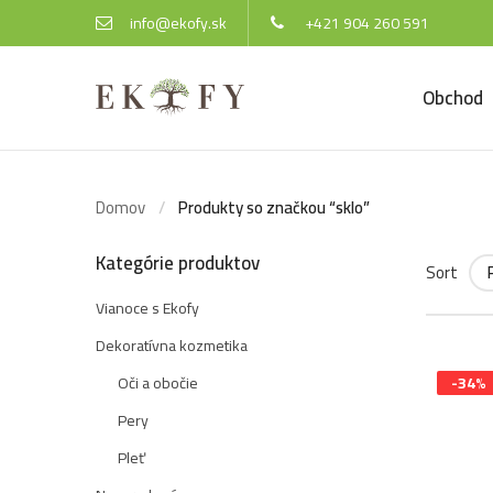
info@ekofy.sk
+421 904 260 591
Obchod
Domov
Produkty so značkou “sklo”
Kategórie produktov
Sort
Vianoce s Ekofy
Dekoratívna kozmetika
Oči a obočie
-34%
Pery
Pleť