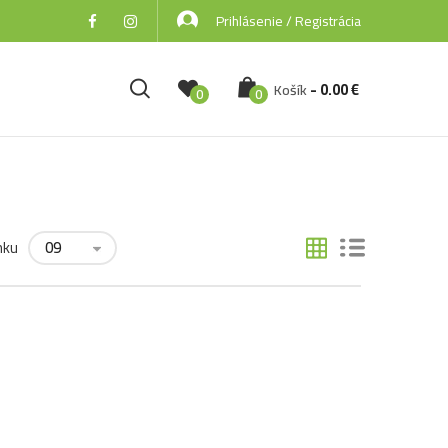
Prihlásenie / Registrácia
-
0.00
€
Košík
0
0
nku