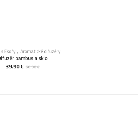
 s Ekofy
Aromatické difuzéry
Difuzér bambus a sklo
39.90
€
60.90
€