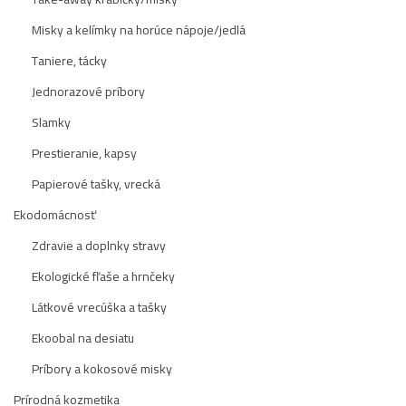
Misky a kelímky na horúce nápoje/jedlá
Taniere, tácky
Jednorazové príbory
Slamky
Prestieranie, kapsy
Papierové tašky, vrecká
Ekodomácnosť
Zdravie a doplnky stravy
Ekologické fľaše a hrnčeky
Látkové vrecúška a tašky
Ekoobal na desiatu
Príbory a kokosové misky
Prírodná kozmetika