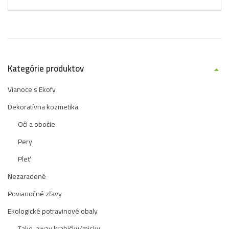
Kategórie produktov
Vianoce s Ekofy
Dekoratívna kozmetika
Oči a obočie
Pery
Pleť
Nezaradené
Povianočné zľavy
Ekologické potravinové obaly
Take-away krabičky/misky