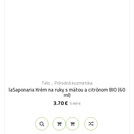
Telo
Prírodná kozmetika
laSaponaria Krém na ruky s mätou a citrónom BIO (60
ml)
3.70
€
5.80
€