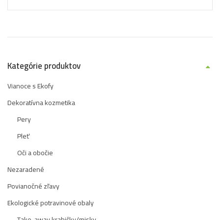
Kategórie produktov
Vianoce s Ekofy
Dekoratívna kozmetika
Pery
Pleť
Oči a obočie
Nezaradené
Povianočné zľavy
Ekologické potravinové obaly
Take-away krabičky/misky