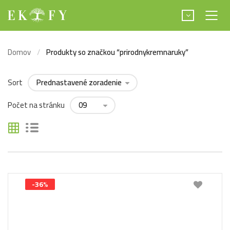
Domov
Produkty so značkou “prirodnykremnaruky”
Sort
Počet na stránku
-36%