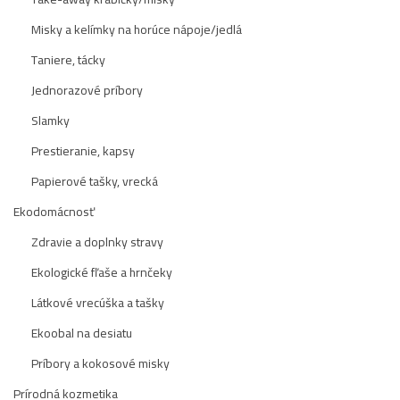
Misky a kelímky na horúce nápoje/jedlá
Taniere, tácky
Jednorazové príbory
Slamky
Prestieranie, kapsy
Papierové tašky, vrecká
Ekodomácnosť
Zdravie a doplnky stravy
Ekologické fľaše a hrnčeky
Látkové vrecúška a tašky
Ekoobal na desiatu
Príbory a kokosové misky
Prírodná kozmetika