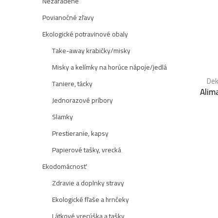
Nezaradené
Povianočné zľavy
Ekologické potravinové obaly
Take-away krabičky/misky
Misky a kelímky na horúce nápoje/jedlá
Dek
Taniere, tácky
Alim
Jednorazové príbory
Slamky
Prestieranie, kapsy
Papierové tašky, vrecká
Ekodomácnosť
Zdravie a doplnky stravy
Ekologické fľaše a hrnčeky
Látkové vrecúška a tašky