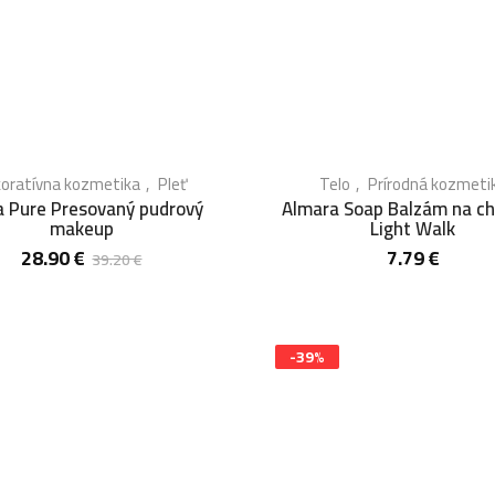
oratívna kozmetika
Pleť
Telo
Prírodná kozmeti
a Pure Presovaný pudrový
Almara Soap Balzám na ch
makeup
Light Walk
28.90
€
7.79
€
39.20
€
-39%