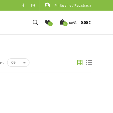
Prihlásenie / Registrácia
-
0.00
€
Košík
0
0
nku