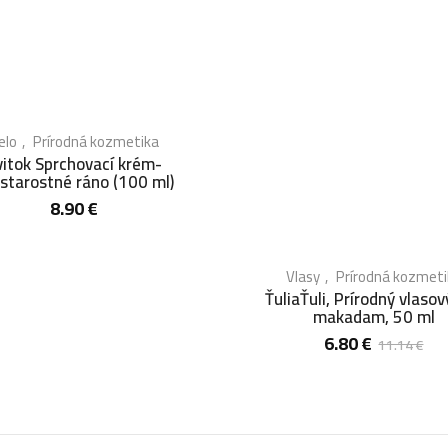
elo
Prírodná kozmetika
vitok Sprchovací krém-
starostné ráno (100 ml)
8.90
€
Vlasy
Prírodná kozmeti
ŤuliaŤuli, Prírodný vlasov
makadam, 50 ml
6.80
€
11.14
€