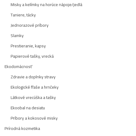
Misky a kelímky na horúce nápoje/jedlá
Taniere, tácky
Jednorazové príbory
Slamky
Prestieranie, kapsy
Papierové tašky, vrecká
Ekodomácnosť
Zdravie a doplnky stravy
Ekologické fľaše a hrnčeky
Látkové vrecúška a tašky
Ekoobal na desiatu
Príbory a kokosové misky
Prírodná kozmetika