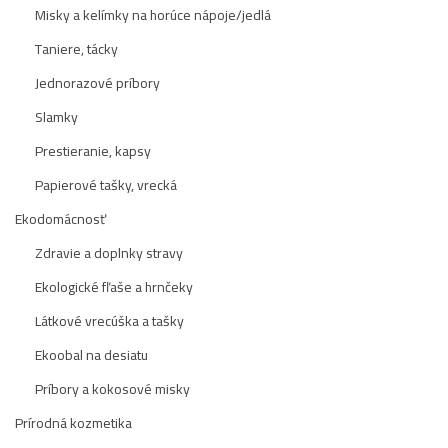
Misky a kelímky na horúce nápoje/jedlá
Taniere, tácky
Jednorazové príbory
Slamky
Prestieranie, kapsy
Papierové tašky, vrecká
Ekodomácnosť
Zdravie a doplnky stravy
Ekologické fľaše a hrnčeky
Látkové vrecúška a tašky
Ekoobal na desiatu
Príbory a kokosové misky
Prírodná kozmetika