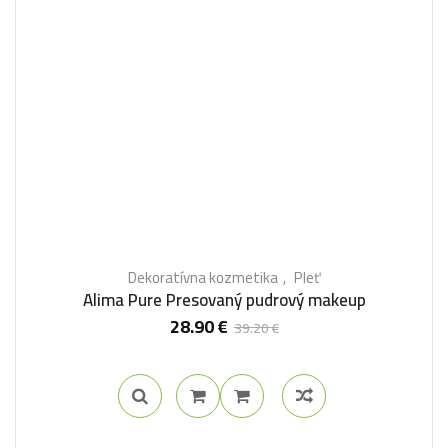
Dekoratívna kozmetika
Pleť
Alima Pure Presovaný pudrový makeup
28.90
€
39.20
€