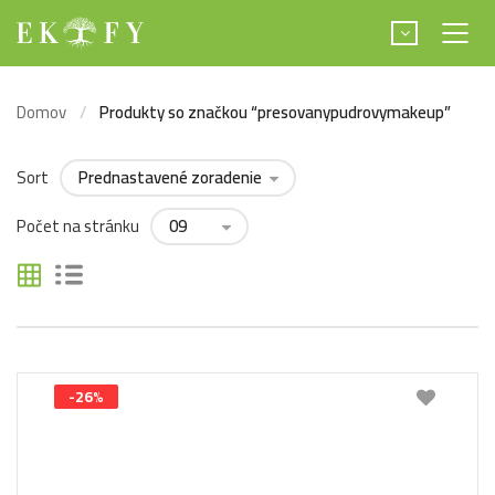
Domov
Produkty so značkou “presovanypudrovymakeup”
Sort
Počet na stránku
-26%