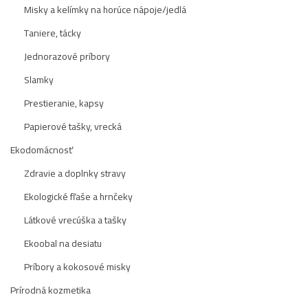
Misky a kelímky na horúce nápoje/jedlá
Taniere, tácky
Jednorazové príbory
Slamky
Prestieranie, kapsy
Papierové tašky, vrecká
Ekodomácnosť
Zdravie a doplnky stravy
Ekologické fľaše a hrnčeky
Látkové vrecúška a tašky
Ekoobal na desiatu
Príbory a kokosové misky
Prírodná kozmetika