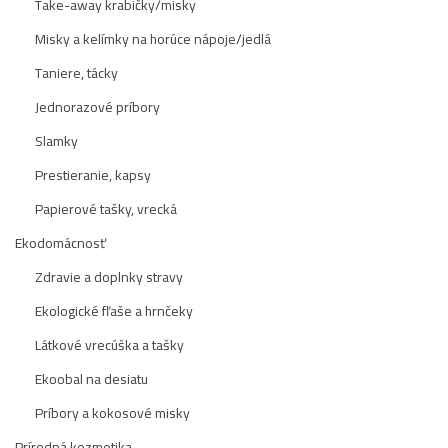
Take-away krabičky/misky
Misky a kelímky na horúce nápoje/jedlá
Taniere, tácky
Jednorazové príbory
Slamky
Prestieranie, kapsy
Papierové tašky, vrecká
Ekodomácnosť
Zdravie a doplnky stravy
Ekologické fľaše a hrnčeky
Látkové vrecúška a tašky
Ekoobal na desiatu
Príbory a kokosové misky
Prírodná kozmetika