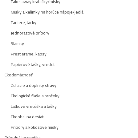
Take-away krabičky/misky
Misky a kelímky na horúce nápoje/jedlá
Taniere, tácky
Jednorazové príbory
Slamky
Prestieranie, kapsy
Papierové tašky, vrecká
Ekodomácnosť
Zdravie a doplnky stravy
Ekologické fľaše a hrnčeky
Látkové vrecúška a tašky
Ekoobal na desiatu
Príbory a kokosové misky
Prírodná kozmetika