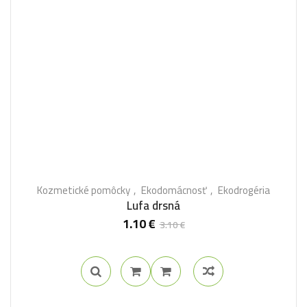
Kozmetické pomôcky
Ekodomácnosť
Ekodrogéria
Lufa drsná
1.10
€
3.10
€