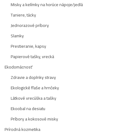
Misky a kelímky na horúce nápoje/jedlá
Taniere, tácky
Jednorazové príbory
Slamky
Prestieranie, kapsy
Papierové tašky, vrecká
Ekodomácnosť
Zdravie a doplnky stravy
Ekologické fľaše a hrnčeky
Látkové vrecúška a tašky
Ekoobal na desiatu
Príbory a kokosové misky
Prírodná kozmetika