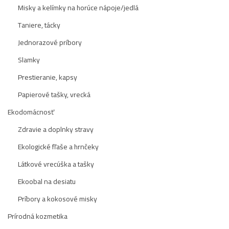
Misky a kelímky na horúce nápoje/jedlá
Taniere, tácky
Jednorazové príbory
Slamky
Prestieranie, kapsy
Papierové tašky, vrecká
Ekodomácnosť
Zdravie a doplnky stravy
Ekologické fľaše a hrnčeky
Látkové vrecúška a tašky
Ekoobal na desiatu
Príbory a kokosové misky
Prírodná kozmetika