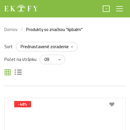
Domov
Produkty so značkou “lipbalm”
Sort
Počet na stránku
-48%