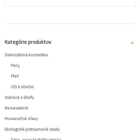
Kategórie produktov
Dekoratívna kozmetika
Pery
Pleť
Oči a obočie
Vianoce s Ekofy
Nezaradené
Povianočné zľavy
Ekologické potravinové obaly
Take-away krabičky/misky