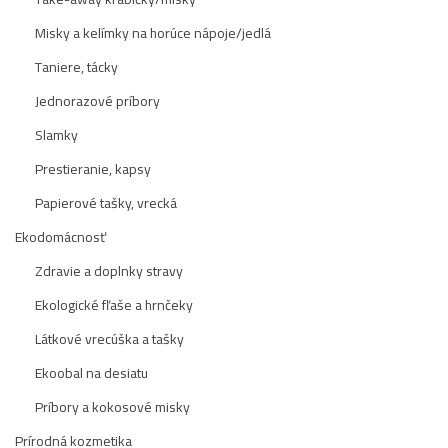
Misky a kelímky na horúce nápoje/jedlá
Taniere, tácky
Jednorazové príbory
Slamky
Prestieranie, kapsy
Papierové tašky, vrecká
Ekodomácnosť
Zdravie a doplnky stravy
Ekologické fľaše a hrnčeky
Látkové vrecúška a tašky
Ekoobal na desiatu
Príbory a kokosové misky
Prírodná kozmetika