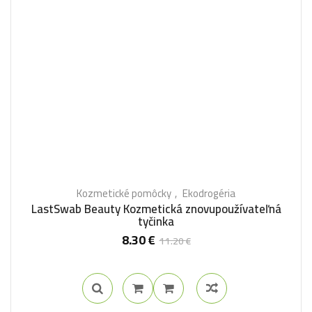
Kozmetické pomôcky
Ekodrogéria
LastSwab Beauty Kozmetická znovupoužívateľná
tyčinka
8.30
€
11.20
€