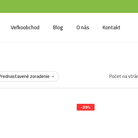
Veľkoobchod
Blog
O nás
Kontakt
Počet na strá
-39%