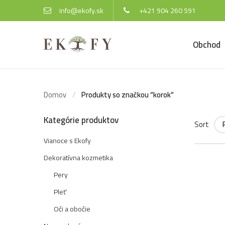
info@ekofy.sk
+421 904 260 591
Obchod
Domov
Produkty so značkou “korok”
Kategórie produktov
Sort
Vianoce s Ekofy
Dekoratívna kozmetika
Pery
Pleť
Oči a obočie