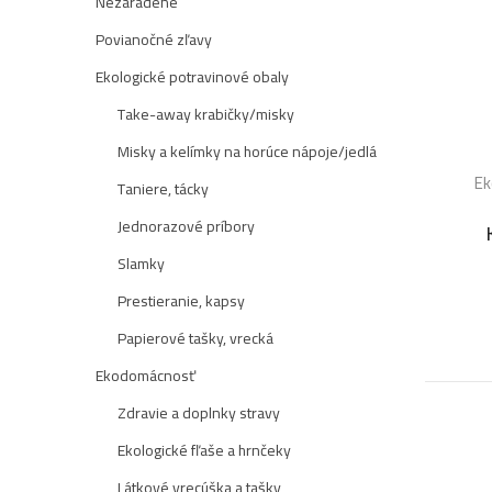
Nezaradené
Povianočné zľavy
Ekologické potravinové obaly
Take-away krabičky/misky
Misky a kelímky na horúce nápoje/jedlá
Ek
Taniere, tácky
Jednorazové príbory
Slamky
Prestieranie, kapsy
Papierové tašky, vrecká
Ekodomácnosť
Zdravie a doplnky stravy
Ekologické fľaše a hrnčeky
Látkové vrecúška a tašky