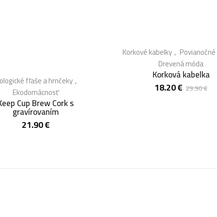
Korkové kabelky
Povianočné 
Drevená móda
Korková kabelka
ologické fľaše a hrnčeky
18.20
€
29.90
€
Ekodomácnosť
Keep Cup Brew Cork s
gravírovaním
21.90
€