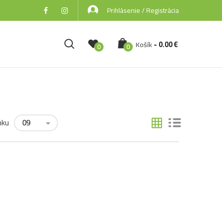
Prihlásenie / Registrácia
-
0.00
€
Košík
0
0
nku