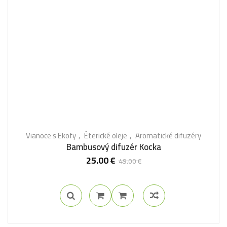
Vianoce s Ekofy
Éterické oleje
Aromatické difuzéry
Bambusový difuzér Kocka
25.00
€
49.00
€