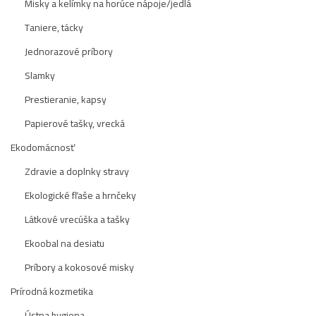
Misky a kelímky na horúce nápoje/jedlá
Taniere, tácky
Jednorazové príbory
Slamky
Prestieranie, kapsy
Papierové tašky, vrecká
Ekodomácnosť
Zdravie a doplnky stravy
Ekologické fľaše a hrnčeky
Látkové vrecúška a tašky
Ekoobal na desiatu
Príbory a kokosové misky
Prírodná kozmetika
Ústna hygiena