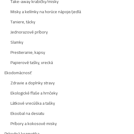
Take-away krabičky/misky
Misky a kelímky na horúce nápoje/jedlá
Taniere, tácky
Jednorazové príbory
Slamky
Prestieranie, kapsy
Papierové tašky, vrecká
Ekodomácnosť
Zdravie a doplnky stravy
Ekologické fľaše a hrnčeky
Látkové vrecúška a tašky
Ekoobal na desiatu
Príbory a kokosové misky
Prírodná kozmetika