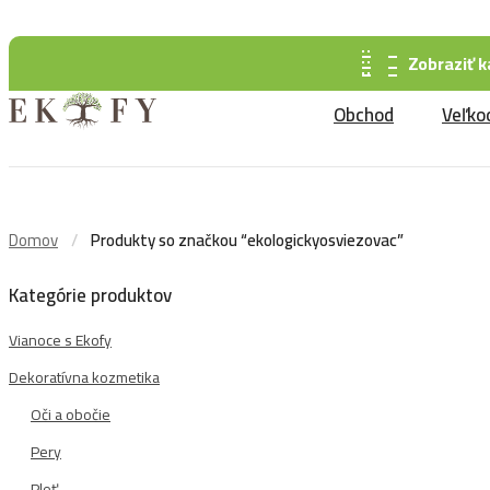
info@ekofy.sk
+421 904 260 591
Zobraziť k
Obchod
Veľko
Domov
Produkty so značkou “ekologickyosviezovac”
Kategórie produktov
Vianoce s Ekofy
Dekoratívna kozmetika
Oči a obočie
Pery
Pleť