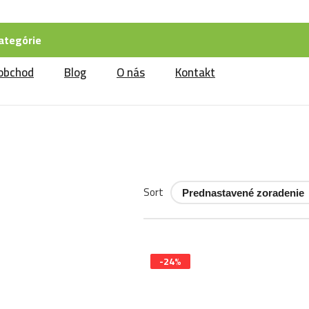
ategórie
obchod
Blog
O nás
Kontakt
Sort
-24%