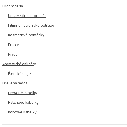
Ekodrogéria
Univerzálne ekočističe
Intímne hygienické potreby
Kozmetické pomôcky
Pranie
Riady
Aromatické difuzéry
Éterické oleje
Drevená móda
Drevené kabelky
Ratanové kabelky
Korkové kabelky