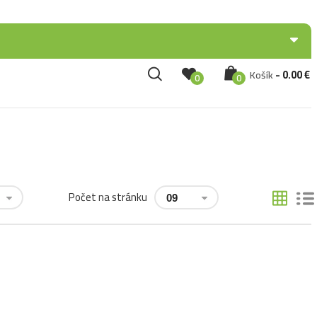
Prihlásenie / Registrácia
-
0.00
€
Košík
0
0
Počet na stránku