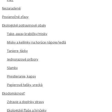
Nezaradené
Povianočné zľavy
Ekologické potravinové obaly
Take-away krabičky/misky
Misky a kelímky na horúce nápoje/jedlá
Taniere, tácky
Jednorazové príbory
Slamky
Prestieranie, kapsy
Papierové tašky, vrecká
Ekodomácnosť
Zdravie a doplnky stravy
Ekologické fľaše a hrnčeky