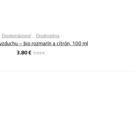
Ekodomácnosť
Ekodrogéria
vzduchu – bio rozmarín a citrón, 100 ml
3.80
€
5.02
€