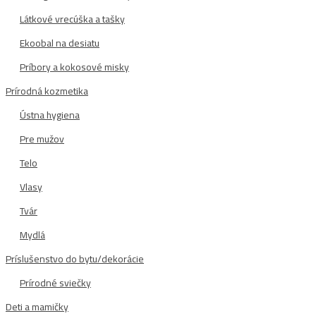
Látkové vrecúška a tašky
Ekoobal na desiatu
Príbory a kokosové misky
Prírodná kozmetika
Ústna hygiena
Pre mužov
Telo
Vlasy
Tvár
Mydlá
Príslušenstvo do bytu/dekorácie
Prírodné sviečky
Deti a mamičky