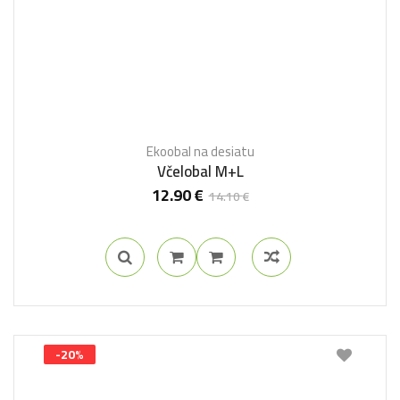
Ekoobal na desiatu
Včelobal M+L
12.90
€
14.10
€
-20%