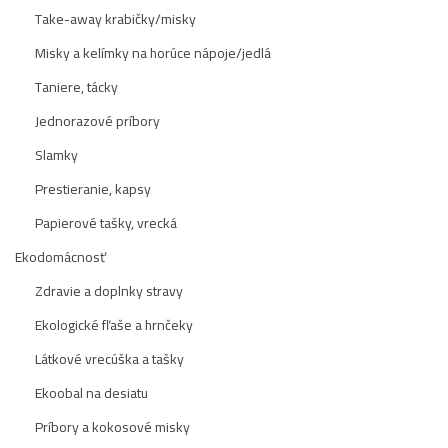
Take-away krabičky/misky
Misky a kelímky na horúce nápoje/jedlá
Taniere, tácky
Jednorazové príbory
Slamky
Prestieranie, kapsy
Papierové tašky, vrecká
Ekodomácnosť
Zdravie a doplnky stravy
Ekologické fľaše a hrnčeky
Látkové vrecúška a tašky
Ekoobal na desiatu
Príbory a kokosové misky