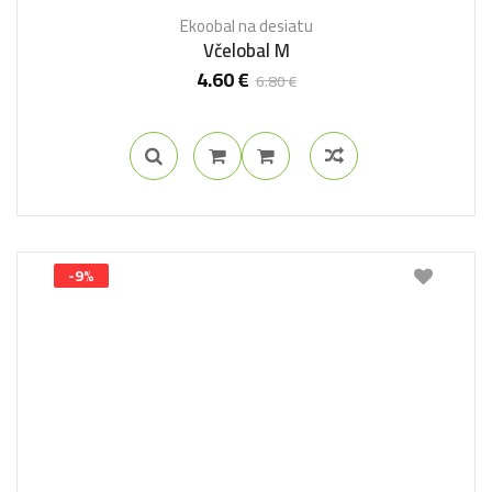
Ekoobal na desiatu
Včelobal M
4.60
€
6.80
€
-9%