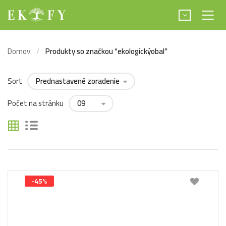
Domov
Produkty so značkou “ekologickýobal”
Sort
Počet na stránku
-45%