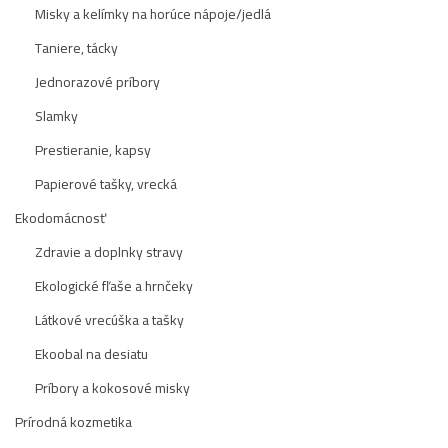
Misky a kelímky na horúce nápoje/jedlá
Taniere, tácky
Jednorazové príbory
Slamky
Prestieranie, kapsy
Papierové tašky, vrecká
Ekodomácnosť
Zdravie a doplnky stravy
Ekologické fľaše a hrnčeky
Látkové vrecúška a tašky
Ekoobal na desiatu
Príbory a kokosové misky
Prírodná kozmetika