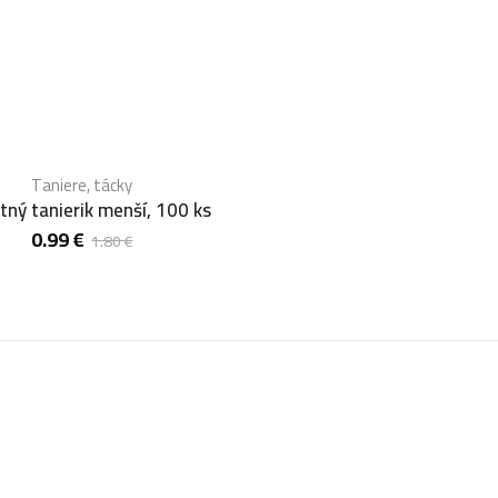
Taniere, tácky
tný tanierik menší, 100 ks
0.99
€
1.80
€