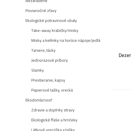
Nezaradené
Povianočné zľavy
Ekologické potravinové obaly
Take-away krabičky/misky
Misky a kelímky na horúce nápoje/jedlá
Taniere, tácky
Dezer
Jednorazové príbory
Slamky
Prestieranie, kapsy
Papierové tašky, vrecká
Ekodomácnosť
Zdravie a doplnky stravy
Ekologické fľaše a hrnčeky
Látkové vrecúška a tašky