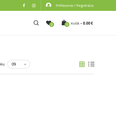
Prihlásenie / Registrácia
-
0.00
€
Košík
0
0
nku