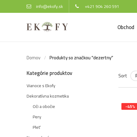
info@ekofy.sk
+421 904 260 591
Obchod
Domov
Produkty so značkou “dezertny”
Kategórie produktov
Sort
Vianoce s Ekofy
Dekoratívna kozmetika
Oči a obočie
-45%
Pery
Pleť