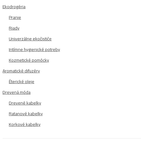
Ekodrogéria
Pranie
Riady
Univerzálne ekočističe
Intímne hygienické potreby
Kozmetické pomôcky
Aromatické difuzéry
Éterické oleje
Drevená móda
Drevené kabelky
Ratanové kabelky
Korkové kabelky