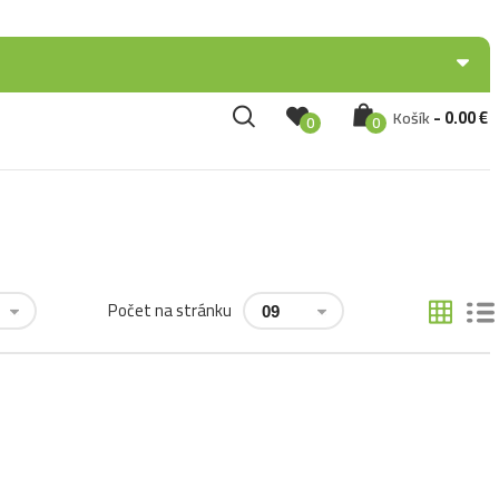
Prihlásenie / Registrácia
-
0.00
€
Košík
0
0
Počet na stránku