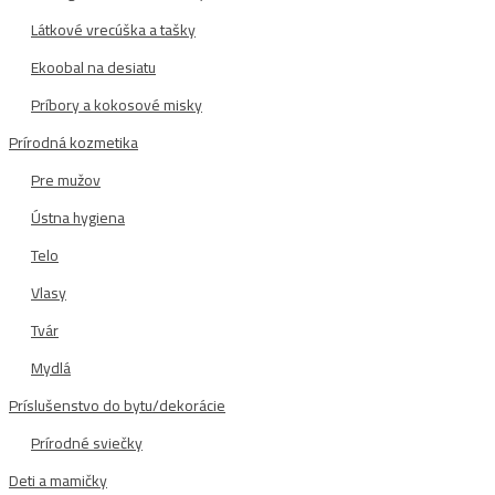
Látkové vrecúška a tašky
Ekoobal na desiatu
Príbory a kokosové misky
Prírodná kozmetika
Pre mužov
Ústna hygiena
Telo
Vlasy
Tvár
Mydlá
Príslušenstvo do bytu/dekorácie
Prírodné sviečky
Deti a mamičky