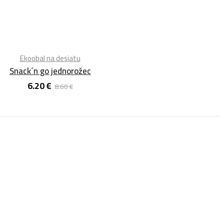
Ekoobal na desiatu
Snack´n go jednorožec
6.20
€
8.60
€