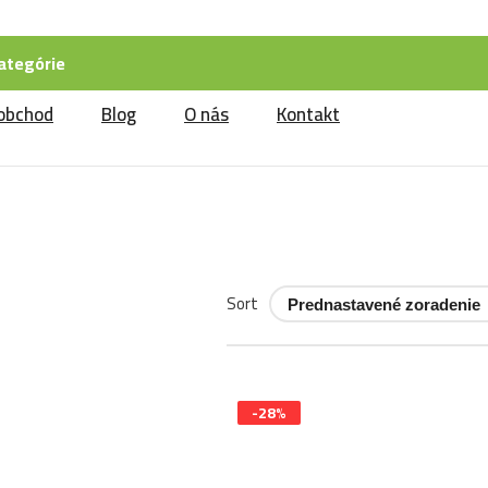
ategórie
obchod
Blog
O nás
Kontakt
Sort
-28%