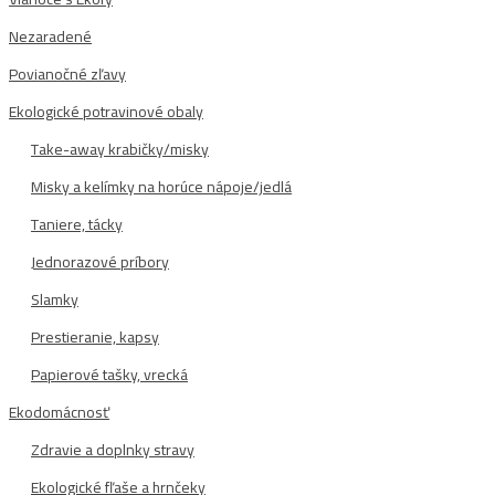
Nezaradené
Povianočné zľavy
Ekologické potravinové obaly
Take-away krabičky/misky
Misky a kelímky na horúce nápoje/jedlá
Taniere, tácky
Jednorazové príbory
Slamky
Prestieranie, kapsy
Papierové tašky, vrecká
Ekodomácnosť
Zdravie a doplnky stravy
Ekologické fľaše a hrnčeky