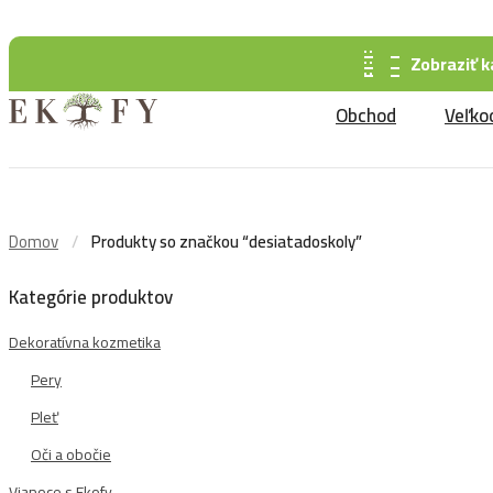
info@ekofy.sk
+421 904 260 591
Zobraziť k
Obchod
Veľko
Domov
Produkty so značkou “desiatadoskoly”
Kategórie produktov
Dekoratívna kozmetika
Pery
Pleť
Oči a obočie
Vianoce s Ekofy