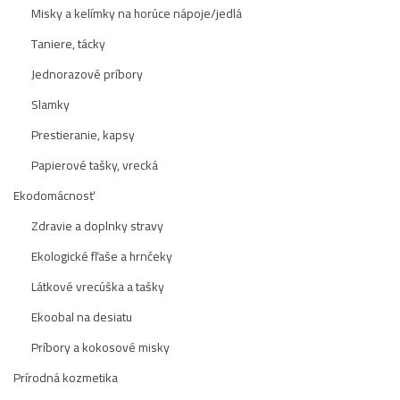
Misky a kelímky na horúce nápoje/jedlá
Taniere, tácky
Jednorazové príbory
Slamky
Prestieranie, kapsy
Papierové tašky, vrecká
Ekodomácnosť
Zdravie a doplnky stravy
Ekologické fľaše a hrnčeky
Látkové vrecúška a tašky
Ekoobal na desiatu
Príbory a kokosové misky
Prírodná kozmetika