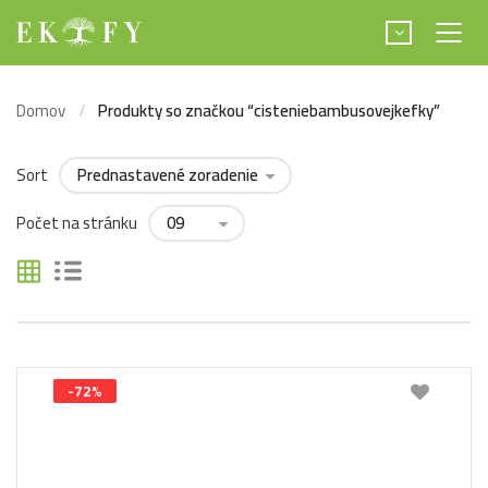
Domov
Produkty so značkou “cisteniebambusovejkefky”
Sort
Počet na stránku
-72%