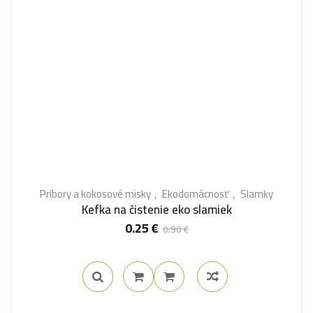
Príbory a kokosové misky
Ekodomácnosť
Slamky
Kefka na čistenie eko slamiek
0.25
€
0.90
€