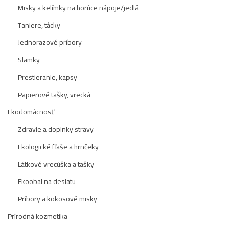
Misky a kelímky na horúce nápoje/jedlá
Taniere, tácky
Jednorazové príbory
Slamky
Prestieranie, kapsy
Papierové tašky, vrecká
Ekodomácnosť
Zdravie a doplnky stravy
Ekologické fľaše a hrnčeky
Látkové vrecúška a tašky
Ekoobal na desiatu
Príbory a kokosové misky
Prírodná kozmetika