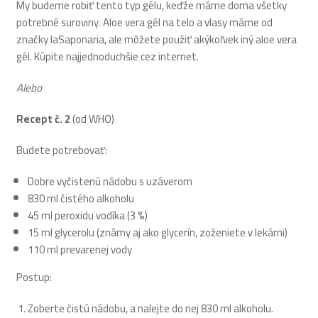
My budeme robiť tento typ gélu, keďže máme doma všetky
potrebné suroviny. Aloe vera gél na telo a vlasy máme od
značky laSaponaria, ale môžete použiť akýkoľvek iný aloe vera
gél. Kúpite najjednoduchšie cez internet.
Alebo
Recept č. 2
(od WHO)
Budete potrebovať:
Dobre vyčistenú nádobu s uzáverom
830 ml čistého alkoholu
45 ml peroxidu vodíka (3 %)
15 ml glycerolu (známy aj ako glycerín, zoženiete v lekárni)
110 ml prevarenej vody
Postup:
Zoberte čistú nádobu, a nalejte do nej 830 ml alkoholu.