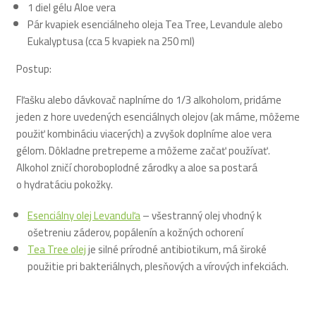
1 diel gélu Aloe vera
Pár kvapiek esenciálneho oleja Tea Tree, Levandule alebo
Eukalyptusa (cca 5 kvapiek na 250 ml)
Postup:
Fľašku alebo dávkovač naplníme do 1/3 alkoholom, pridáme
jeden z hore uvedených esenciálnych olejov (ak máme, môžeme
použiť kombináciu viacerých) a zvyšok doplníme aloe vera
gélom. Dôkladne pretrepeme a môžeme začať používať.
Alkohol zničí choroboplodné zárodky a aloe sa postará
o hydratáciu pokožky.
Esenciálny olej Levanduľa
– všestranný olej vhodný k
ošetreniu záderov, popálenín a kožných ochorení
Tea Tree olej
je silné prírodné antibiotikum, má široké
použitie pri bakteriálnych, plesňových a vírových infekciách.