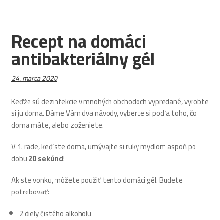
Recept na domáci
antibakteriálny gél
Publikované:
24. marca 2020
Keďže sú dezinfekcie v mnohých obchodoch vypredané, vyrobte
si ju doma. Dáme Vám dva návody, vyberte si podľa toho, čo
doma máte, alebo zoženiete.
V 1. rade, keď ste doma, umývajte si ruky mydlom aspoň po
dobu
20 sekúnd
!
Ak ste vonku, môžete použiť tento domáci gél. Budete
potrebovať:
2 diely čistého alkoholu