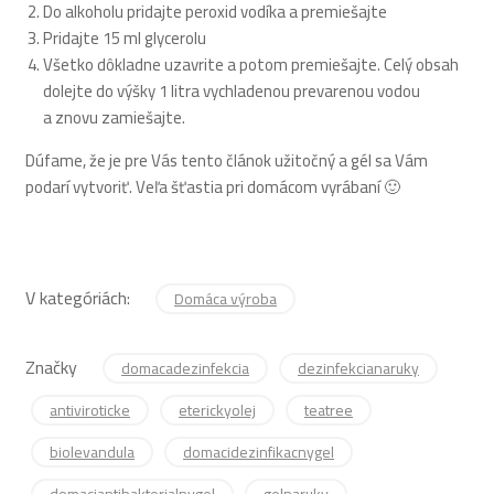
Do alkoholu pridajte peroxid vodíka a premiešajte
Pridajte 15 ml glycerolu
Všetko dôkladne uzavrite a potom premiešajte. Celý obsah
dolejte do výšky 1 litra vychladenou prevarenou vodou
a znovu zamiešajte.
Dúfame, že je pre Vás tento článok užitočný a gél sa Vám
podarí vytvoriť. Veľa šťastia pri domácom vyrábaní 🙂
V kategóriách:
Domáca výroba
Značky
domacadezinfekcia
dezinfekcianaruky
antiviroticke
eterickyolej
teatree
biolevandula
domacidezinfikacnygel