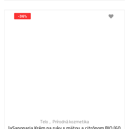
-36%
Telo
Prírodná kozmetika
laSaponaria Krém na ruky s mätou a citrónom BIO (60