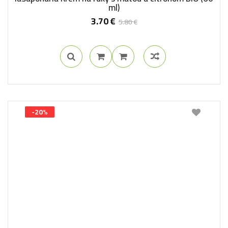
ml)
3.70
€
5.80
€
-20%