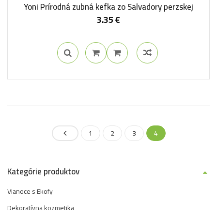
Yoni Prírodná zubná kefka zo Salvadory perzskej
3.35
€
1
2
3
4
Kategórie produktov
Vianoce s Ekofy
Dekoratívna kozmetika