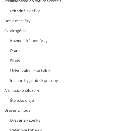
Príslušenstvo do bytu/dekorácie
Prírodné sviečky
Deti a mamičky
Ekodrogéria
Kozmetické pomôcky
Pranie
Riady
Univerzálne ekočističe
Intímne hygienické potreby
Aromatické difuzéry
Éterické oleje
Drevená móda
Drevené kabelky
Ratanové kabelky