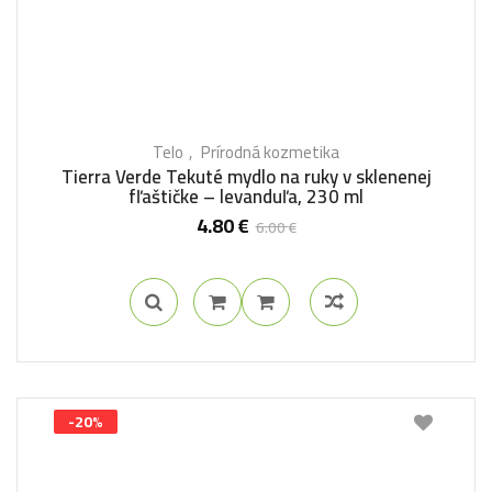
Telo
Prírodná kozmetika
Tierra Verde Tekuté mydlo na ruky v sklenenej
fľaštičke – levanduľa, 230 ml
4.80
€
6.00
€
-20%