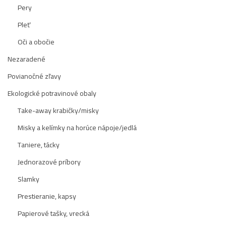
Pery
Pleť
Oči a obočie
Nezaradené
Povianočné zľavy
Ekologické potravinové obaly
Take-away krabičky/misky
Misky a kelímky na horúce nápoje/jedlá
Taniere, tácky
Jednorazové príbory
Slamky
Prestieranie, kapsy
Papierové tašky, vrecká