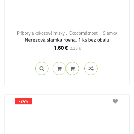
Príbory a kokosové misky
Ekodomácnosť
Slamky
Nerezová slamka rovná, 1 ks bez obalu
1.60
€
2.25
€
-24%