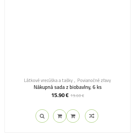
Látkové vrecúška a tašky
Povianočné zľavy
Nákupná sada z biobavlny, 6 ks
15.90
€
19.60
€