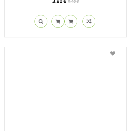
3.80
€
5.02
€