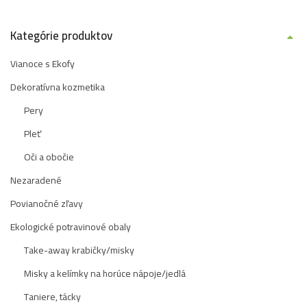
Kategórie produktov
Vianoce s Ekofy
Dekoratívna kozmetika
Pery
Pleť
Oči a obočie
Nezaradené
Povianočné zľavy
Ekologické potravinové obaly
Take-away krabičky/misky
Misky a kelímky na horúce nápoje/jedlá
Taniere, tácky