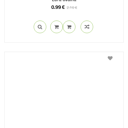
0.99
€
2.16
€