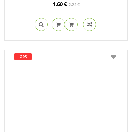
1.60
€
2.25
€
-29%