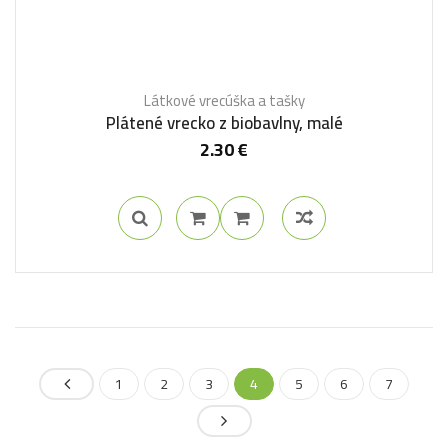
Látkové vrecúška a tašky
Plátené vrecko z biobavlny, malé
2.30
€
1
2
3
4
5
6
7