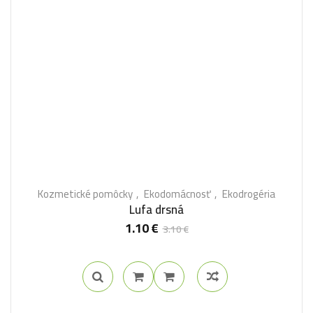
Kozmetické pomôcky
Ekodomácnosť
Ekodrogéria
Lufa drsná
1.10
€
3.10
€