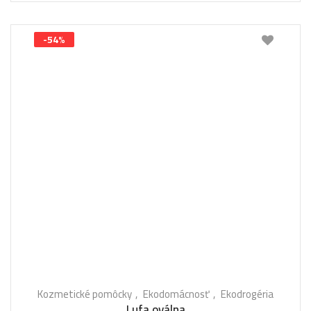
-54%
Kozmetické pomôcky
Ekodomácnosť
Ekodrogéria
Lufa oválna