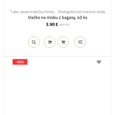
Take-away krabičky/misky
Ekologické potravinové obaly
Viečko na misku z bagasy, 40 ks
3.90
€
8.17
€
-50%