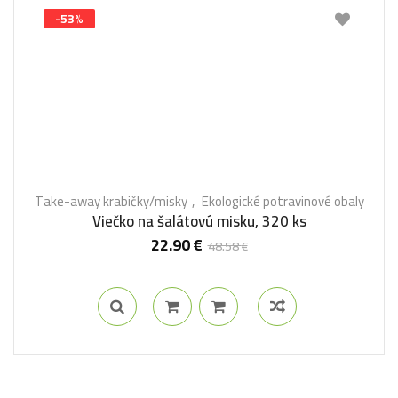
-53%
Take-away krabičky/misky
Ekologické potravinové obaly
Viečko na šalátovú misku, 320 ks
22.90
€
48.58
€