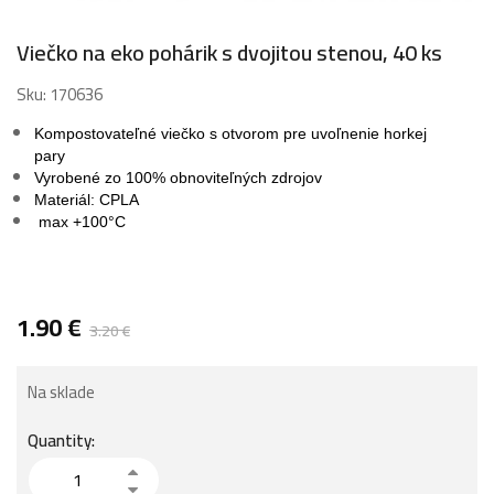
Viečko na eko pohárik s dvojitou stenou, 40 ks
Sku:
170636
Kompostovateľné viečko
s otvorom pre uvoľnenie horkej
pary
Vyrobené zo 100% obnoviteľných zdrojov
Materiál: CPLA
max +100°C
1.90
€
3.20
€
Na sklade
Quantity: