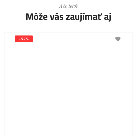
A čo toto?
Môže vás zaujímať aj
-52%