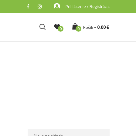
Prihlásenie / Registrácia
-
0.00
€
Košík
0
0
vou