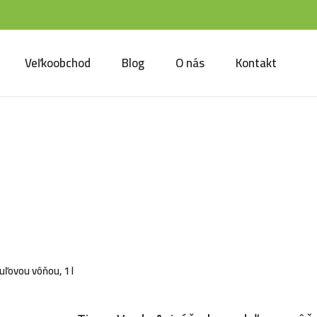
Veľkoobchod
Blog
O nás
Kontakt
 Verde Aviváž s levanduľo
 1 l
uľovou vôňou, 1 l