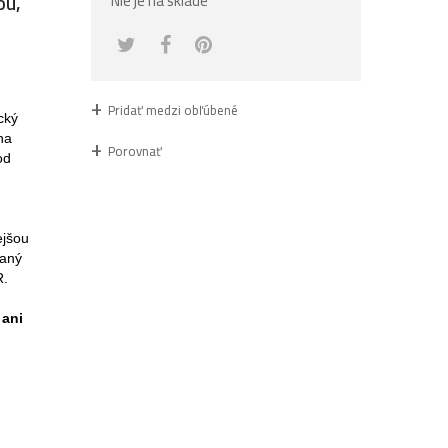
ou,
Nie je na sklade
Pridať medzi obľúbené
cký
na
Porovnať
od
ejšou
vaný
R.
 ani