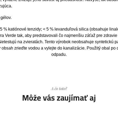
zujúca.
gélov.
5 % katiónové tenzidy; < 5 % levanduľová silica (obsahuje linal
ra Verde tak, aby predstavovali čo najmenšiu záťaž pre zdravie ľ
Netestujú na zvieratách. Tento výrobok neobsahuje syntetickú pa
bsah zrieďte vodou a vylejte do kanalizácie. Použitý obal po
odpadu.
A čo toto?
Môže vás zaujímať aj