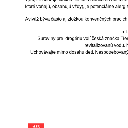
ktoré voňajú, obsahujú vždy), je potenciálne alergi
Aviváž býva často aj zložkou konvenčných pracích 
5-1
Suroviny pre drogériu volí česká značka Tier
revitalizovanú vodu. 
Uchovávajte mimo dosahu detí. Nespotrebovaný o
-65%