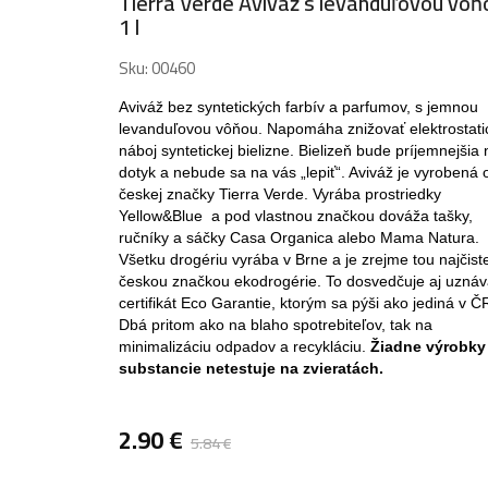
Tierra Verde Aviváž s levanduľovou vôň
1 l
Sku:
00460
Aviváž bez syntetických farbív a parfumov, s jemnou
levanduľovou vôňou. Napomáha znižovať elektrostati
náboj syntetickej bielizne. Bielizeň bude príjemnejšia 
dotyk a nebude sa na vás „lepiť“. Aviváž je vyrobená 
českej značky Tierra Verde. Vyrába prostriedky
Yellow&Blue a pod vlastnou značkou dováža tašky,
ručníky a sáčky Casa Organica alebo Mama Natura.
Všetku drogériu vyrába v Brne a je zrejme tou najčist
českou značkou ekodrogérie. To dosvedčuje aj uzná
certifikát Eco Garantie, ktorým sa pýši ako jediná v Č
Dbá pritom ako na blaho spotrebiteľov, tak na
minimalizáciu odpadov a recykláciu.
Žiadne výrobky
substancie netestuje na zvieratách.
2.90
€
5.84
€