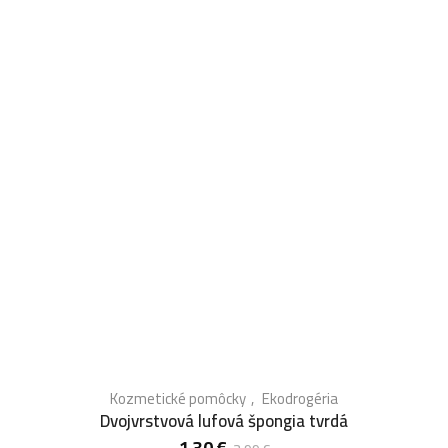
Kozmetické pomôcky
Ekodrogéria
Dvojvrstvová lufová špongia tvrdá
1.30
€