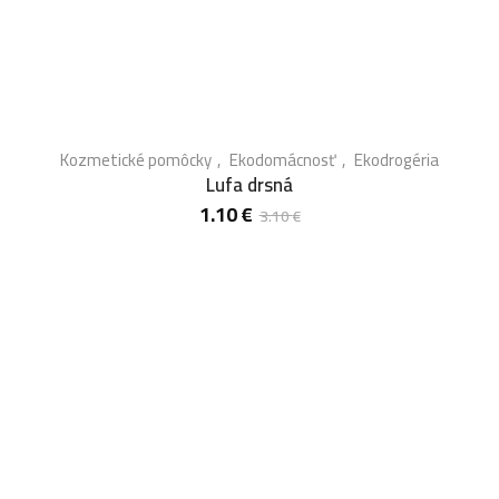
Kozmetické pomôcky
Ekodomácnosť
Ekodrogéria
Lufa drsná
1.10
€
3.10
€