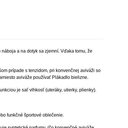
ho náboja a na dotyk sa zjemní. Vďaka tomu, že
ašom prípade s tenzidom, pri konvenčnej aviváži so
amiesto aviváže používať
Plákadlo bielizne
.
unkciou je sať vlhkosť (uteráky, utierky, plienky).
lebo funkčné športové oblečenie.
huje syntetické parfumy, (čo konvenčné aviváže,