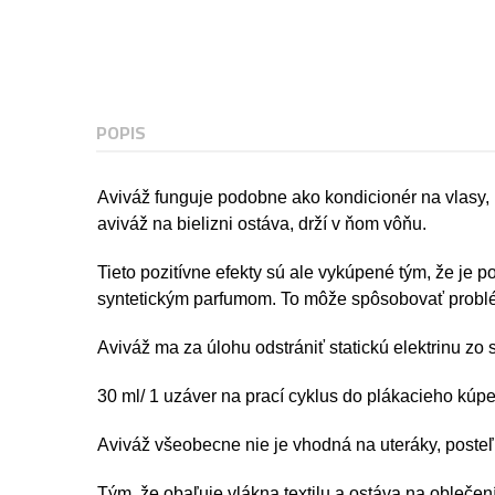
POPIS
Aviváž funguje podobne ako kondicionér na vlasy, u
aviváž na bielizni ostáva, drží v ňom vôňu.
Tieto pozitívne efekty sú ale vykúpené tým, že je 
syntetickým parfumom. To môže spôsobovať probl
Aviváž ma za úlohu odstrániť statickú elektrinu zo sy
30 ml/ 1 uzáver na prací cyklus do plákacieho kúp
Aviváž všeobecne nie je vhodná na uteráky, posteľn
Tým, že obaľuje vlákna textilu a ostáva na oblečen