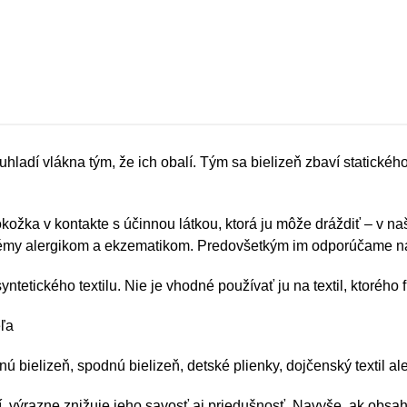
hladí vlákna tým, že ich obalí. Tým sa bielizeň zbaví statické
pokožka v kontakte s účinnou látkou, ktorá ju môže dráždiť – v n
émy alergikom a ekzematikom. Predovšetkým im odporúčame n
ntetického textilu. Nie je vhodné používať ju na textil, ktorého f
eľa
ú bielizeň, spodnú bielizeň, detské plienky, dojčenský textil a
í, výrazne znižuje jeho savosť aj priedušnosť. Navyše, ak obsa