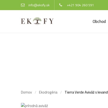
info@ekofy.sk
+421 904 260 591
Obchod
Tierra
vôňou,
Domov
Ekodrogéria
Tierra Verde Aviváž s levand