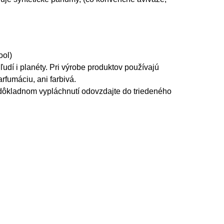
ool)
udí i planéty. Pri výrobe produktov používajú
rfumáciu, ani farbivá.
 dôkladnom vypláchnutí odovzdajte do triedeného