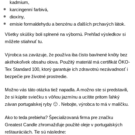
kadmium,
karcingenní farbivá,
dioxíny,
emisie formaldehydu a benzénu a ďalších prchavých látok.
Všetky skúšky boli splnené na výbornú. Prehľad výsledkov si
môžete
stiahnuť tu.
Výrobca sa zaväzuje, že používa iba čisto bavlnené knôty bez
akéhokoľvek obsahu olova. Použitý materiál má certifikát ÖKO-
Tex Standard 100, ktorý garantuje ich zdravotnú nezávadnosť i
bezpečie pre životné prostredie.
Možno vás táto otázka tiež napadla. A možno ste si predstavili,
že si kúpite sviečku s vôňou jazmínu a ucítite pritom ľahký
závan portugalskej ryby 🙂 . Nebojte, výrobca to má v malíčku.
Ako to teda prebieha? Špecializovaná firma pre značku
Greatest Candle zhromažďuje použité oleje v portugalských
reštauráciách. Tie sú následne: