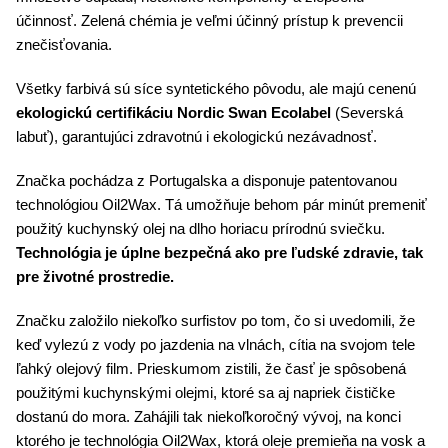
účinnosť. Zelená chémia je veľmi účinný prístup k prevencii
znečisťovania.
Všetky farbivá sú síce syntetického pôvodu, ale majú cenenú
ekologickú certifikáciu Nordic Swan Ecolabel
(Severská
labuť), garantujúci zdravotnú i ekologickú nezávadnosť.
Značka pochádza z Portugalska a disponuje patentovanou
technológiou Oil2Wax. Tá umožňuje behom pár minút premeniť
použitý kuchynský olej na dlho horiacu prírodnú sviečku.
Technológia je úplne bezpečná ako pre ľudské zdravie, tak
pre životné prostredie.
Značku založilo niekoľko surfistov po tom, čo si uvedomili, že
keď vylezú z vody po jazdenia na vlnách, cítia na svojom tele
ľahký olejový film. Prieskumom zistili, že časť je spôsobená
použitými kuchynskými olejmi, ktoré sa aj napriek čističke
dostanú do mora. Zahájili tak niekoľkoročný vývoj, na konci
ktorého je technológia Oil2Wax, ktorá oleje premieňa na vosk a