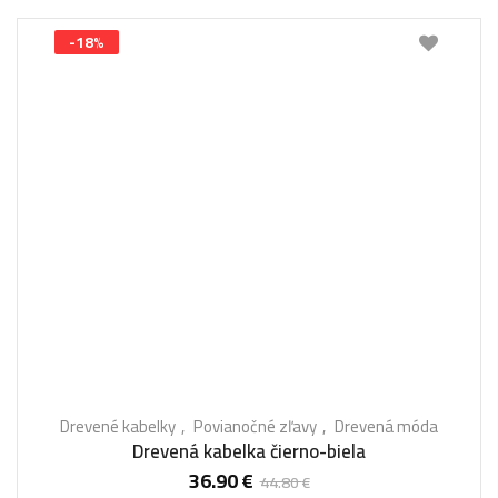
-18%
Drevené kabelky
Povianočné zľavy
Drevená móda
Drevená kabelka čierno-biela
36.90
€
44.80
€