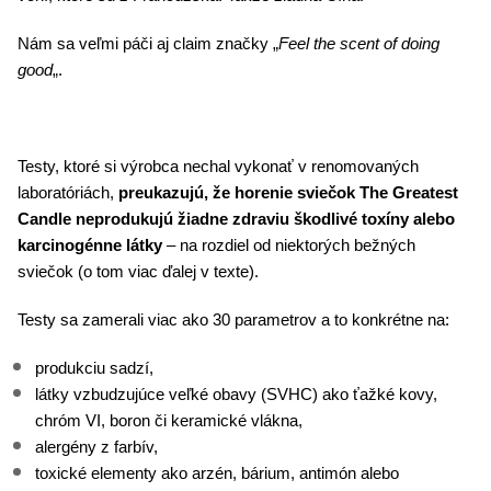
Nám sa veľmi páči aj claim značky „
Feel the scent of doing
good
„.
Testy, ktoré si výrobca nechal vykonať v renomovaných
laboratóriách,
preukazujú, že horenie sviečok The Greatest
Candle neprodukujú žiadne zdraviu škodlivé toxíny alebo
karcinogénne látky
– na rozdiel od niektorých bežných
sviečok (o tom viac ďalej v texte).
Testy sa zamerali viac ako 30 parametrov a to konkrétne na:
produkciu sadzí,
látky vzbudzujúce veľké obavy (SVHC) ako ťažké kovy,
chróm VI, boron či keramické vlákna,
alergény z farbív,
toxické elementy ako arzén, bárium, antimón alebo