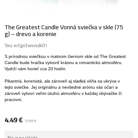
The Greatest Candle Vonná sviečka v skle (75
g) – drevo a korenie
Sku:
ectgcitwsvsdk01
S prírodnou sviečkou v matnom čiernom skle od The Greatest
Candle bude hračka vytvoriť krásnu a romantickú atmosféru.
Vydrží vám horieť cca 20 hodín.
Pikantná, korenistá, ale zároveň aj sladká vôňa sa ukrýva v
tejto sviečke. Jej originálnu a nevšedné arómu vás očarí a
zároveň vytvorí veľmi útulnú atmosféru v každej obývačke či
pracovni.
4.49
€
5.60
€
Nie je na sklade