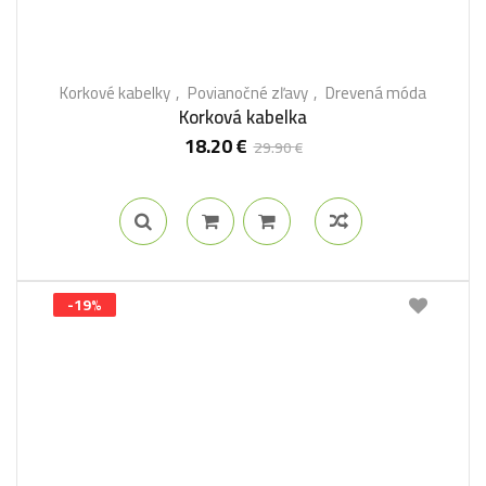
Korkové kabelky
Povianočné zľavy
Drevená móda
Korková kabelka
18.20
€
29.90
€
-19%