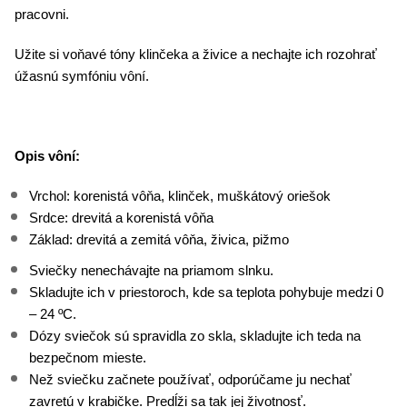
pracovni.
Užite si voňavé tóny klinčeka a živice a nechajte ich rozohrať
úžasnú symfóniu vôní.
Opis vôní:
Vrchol: korenistá vôňa, klinček, muškátový oriešok
Srdce: drevitá a korenistá vôňa
Základ: drevitá a zemitá vôňa, živica, pižmo
Sviečky nenechávajte na priamom slnku.
Skladujte ich v priestoroch, kde sa teplota pohybuje medzi 0
– 24 ºC.
Dózy sviečok sú spravidla zo skla, skladujte ich teda na
bezpečnom mieste.
Než sviečku začnete používať, odporúčame ju nechať
zavretú v krabičke. Predĺži sa tak jej životnosť.