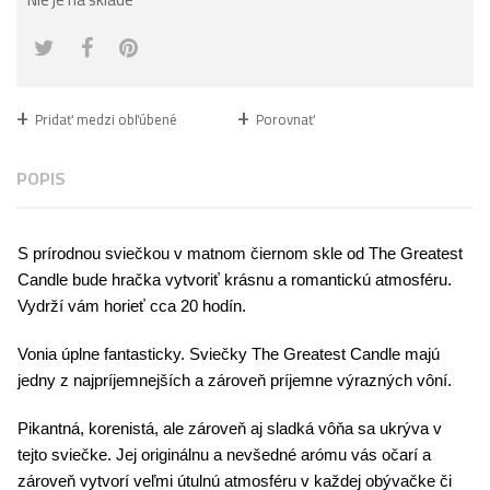
Pridať medzi obľúbené
Porovnať
POPIS
S prírodnou sviečkou v matnom čiernom skle od The Greatest
Candle bude hračka vytvoriť krásnu a romantickú atmosféru.
Vydrží vám horieť cca 20 hodín.
Vonia úplne fantasticky. Sviečky The Greatest Candle majú
jedny z najpríjemnejších a zároveň príjemne výrazných vôní.
Pikantná, korenistá, ale zároveň aj sladká vôňa sa ukrýva v
tejto sviečke. Jej originálnu a nevšedné arómu vás očarí a
zároveň vytvorí veľmi útulnú atmosféru v každej obývačke či