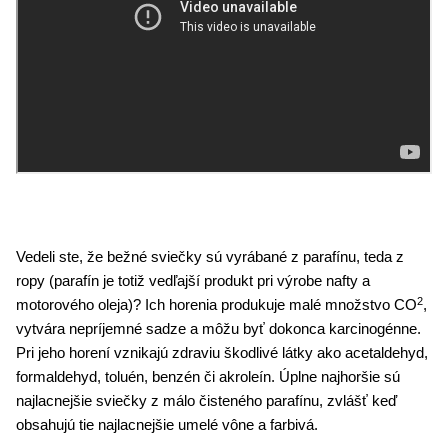
Vedeli ste, že bežné sviečky sú vyrábané z parafínu, teda z
ropy (parafín je totiž vedľajší produkt pri výrobe nafty a
2
motorového oleja)? Ich horenia produkuje malé množstvo CO
,
vytvára nepríjemné sadze a môžu byť dokonca karcinogénne.
Pri jeho horení vznikajú zdraviu škodlivé látky ako acetaldehyd,
formaldehyd, toluén, benzén či akroleín. Úplne najhoršie sú
najlacnejšie sviečky z málo čisteného parafínu, zvlášť keď
obsahujú tie najlacnejšie umelé vône a farbivá.