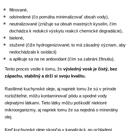
filtrované,
odstredené (čo pomáha minimalizovať obsah vody),
neutralizované (znižuje sa obsah mastných kyselín, čím
dochádza k redukcii výskytu reakcií chemické degradácie),
bielené,
stužené (čiže hydrogenizované; to má zásadný význam, aby
nedochádzalo k oxidácii)
a aplikuje sa na ne antioxidant (čím sa zabráni žltnutiu).
Tento proces vedie k tomu, že
výsledný vosk je čistý, bez
zápachu, stabilný a drží si svoju kvalitu.
Rastlinné kuchynské oleje, aj napriek tomu že sú v prírode
rozložiteľné, môžu kontaminovať pôdu a spodné vody
olejnatými látkami. Tieto látky môžu poškodiť niektoré
mikroorganizmy, aj napriek tomu že sa nejedná o minerálny
olej.
Keď kuchynské oleje skončia v kanalizácii, po ochladení