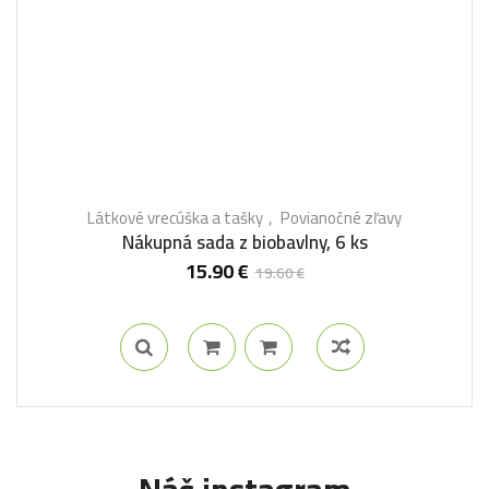
Látkové vrecúška a tašky
Povianočné zľavy
Nákupná sada z biobavlny, 6 ks
15.90
€
19.60
€