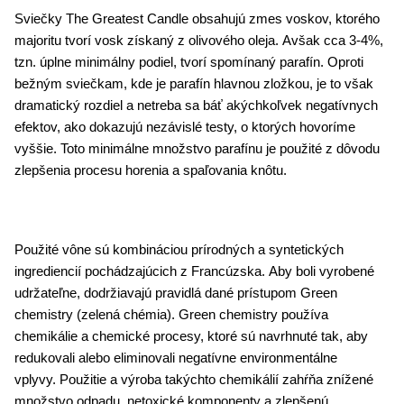
Sviečky The Greatest Candle obsahujú zmes voskov, ktorého
majoritu tvorí vosk získaný z olivového oleja. Avšak cca 3-4%,
tzn. úplne minimálny podiel, tvorí spomínaný parafín. Oproti
bežným sviečkam, kde je parafín hlavnou zložkou, je to však
dramatický rozdiel a netreba sa báť akýchkoľvek negatívnych
efektov, ako dokazujú nezávislé testy, o ktorých hovoríme
vyššie. Toto minimálne množstvo parafínu je použité z dôvodu
zlepšenia procesu horenia a spaľovania knôtu.
Použité vône sú kombináciou prírodných a syntetických
ingrediencií pochádzajúcich z Francúzska. Aby boli vyrobené
udržateľne, dodržiavajú pravidlá dané prístupom Green
chemistry (zelená chémia). Green chemistry používa
chemikálie a chemické procesy, ktoré sú navrhnuté tak, aby
redukovali alebo eliminovali negatívne environmentálne
vplyvy. Použitie a výroba takýchto chemikálií zahŕňa znížené
množstvo odpadu, netoxické komponenty a zlepšenú