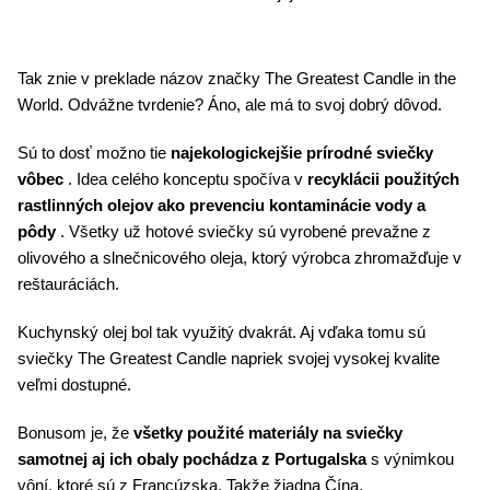
Tak znie v preklade názov značky The Greatest Candle in the
World. Odvážne tvrdenie? Áno, ale má to svoj dobrý dôvod.
Sú to dosť možno tie
najekologickejšie prírodné sviečky
vôbec
. Idea celého konceptu spočíva v
recyklácii použitých
rastlinných olejov ako prevenciu kontaminácie vody a
pôdy
. Všetky už hotové sviečky sú vyrobené prevažne z
olivového a slnečnicového oleja, ktorý výrobca zhromažďuje v
reštauráciách.
Kuchynský olej bol tak využitý dvakrát. Aj vďaka tomu sú
sviečky The Greatest Candle napriek svojej vysokej kvalite
veľmi dostupné.
Bonusom je, že
všetky použité materiály na sviečky
samotnej aj ich obaly pochádza z Portugalska
s výnimkou
vôní, ktoré sú z Francúzska. Takže žiadna Čína.