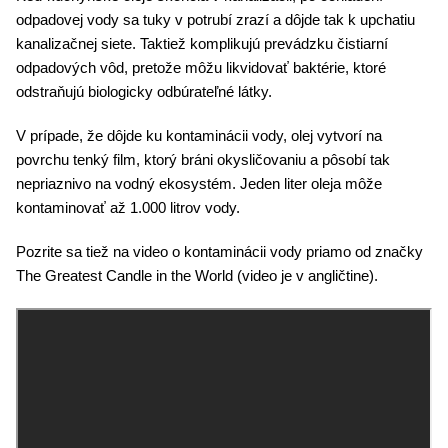
odpadovej vody sa tuky v potrubí zrazí a dôjde tak k upchatiu
kanalizačnej siete. Taktiež komplikujú prevádzku čistiarní
odpadových vôd, pretože môžu likvidovať baktérie, ktoré
odstraňujú biologicky odbúrateľné látky.
V prípade, že dôjde ku kontaminácii vody, olej vytvorí na
povrchu tenký film, ktorý bráni okysličovaniu a pôsobí tak
nepriaznivo na vodný ekosystém. Jeden liter oleja môže
kontaminovať až 1.000 litrov vody.
Pozrite sa tiež na video o kontaminácii vody priamo od značky
The Greatest Candle in the World (video je v angličtine).