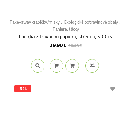
Take-away krabičky/misky
Ekologické potravinové obaly
Taniere, tácky
Lodička z trávneho papiera, stredná, 500 ks
29.90
€
60.08
€
-52%