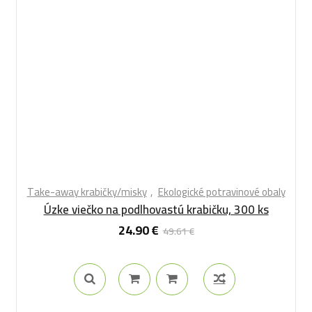
Take-away krabičky/misky
Ekologické potravinové obaly
Úzke viečko na podlhovastú krabičku, 300 ks
24.90
€
49.61
€