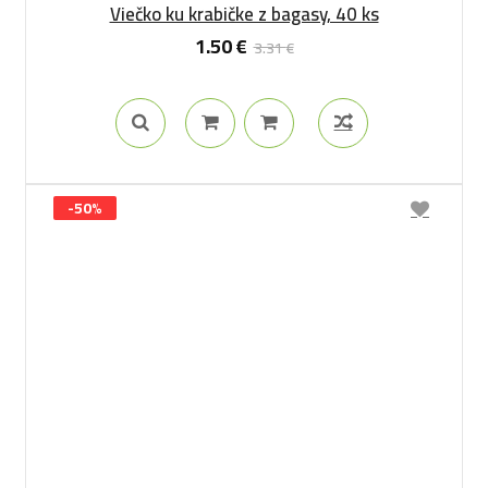
Viečko ku krabičke z bagasy, 40 ks
1.50
€
3.31
€
-50%