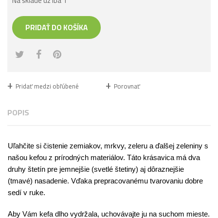
Na sklade už iba 1
PRIDAŤ DO KOŠÍKA
Pridať medzi obľúbené
Porovnať
POPIS
Uľahčite si čistenie zemiakov, mrkvy, zeleru a ďalšej zeleniny s
našou kefou z prírodných materiálov. Táto krásavica má dva
druhy štetín pre jemnejšie (svetlé štetiny) aj dôraznejšie
(tmavé) nasadenie. Vďaka prepracovanému tvarovaniu dobre
sedí v ruke.
Aby Vám kefa dlho vydržala, uchovávajte ju na suchom mieste.