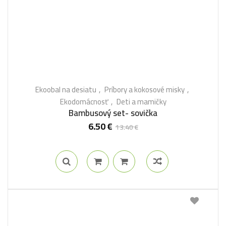
Ekoobal na desiatu
Príbory a kokosové misky
Ekodomácnosť
Deti a mamičky
Bambusový set- sovička
6.50
€
13.40
€