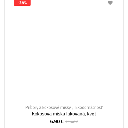
-39%
Príbory a kokosové misky
Ekodomácnosť
Kokosová miska lakovaná, kvet
6.90
€
11.40
€