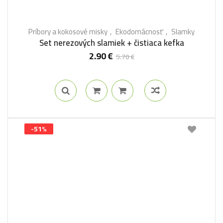
Príbory a kokosové misky
Ekodomácnosť
Slamky
Set nerezových slamiek + čistiaca kefka
2.90
€
5.70
€
-51%