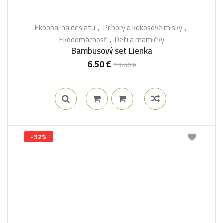
Ekoobal na desiatu
Príbory a kokosové misky
Ekodomácnosť
Deti a mamičky
Bambusový set Lienka
6.50
€
13.40
€
-32%