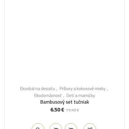
Ekoobal na desiatu
Príbory a kokosové misky
Ekodomácnosť
Deti a mamičky
Bambusový set tučniak
6.50
€
13.40
€