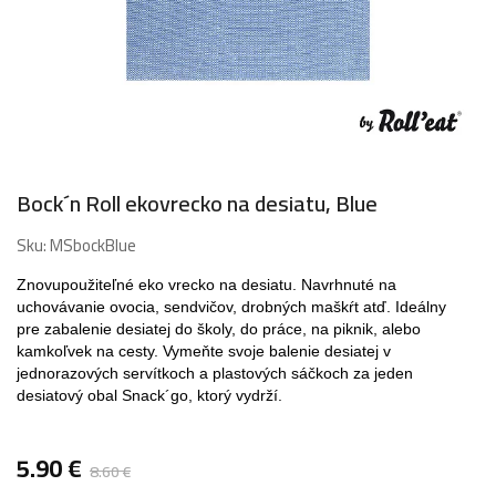
Bock´n Roll ekovrecko na desiatu, Blue
Sku:
MSbockBlue
Znovupoužiteľné eko vrecko na desiatu. Navrhnuté na
uchovávanie ovocia, sendvičov, drobných maškŕt atď. Ideálny
pre zabalenie desiatej do školy, do práce, na piknik, alebo
kamkoľvek na cesty. Vymeňte svoje balenie desiatej v
jednorazových servítkoch a plastových sáčkoch za jeden
desiatový obal Snack´go, ktorý vydrží.
5.90
€
8.60
€