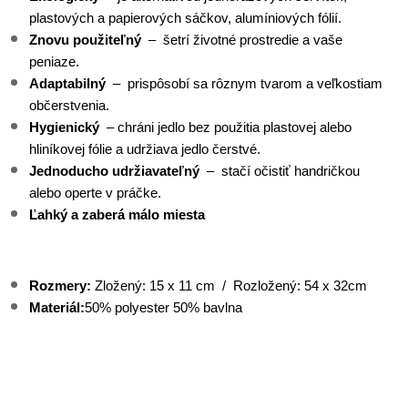
plastových a papierových sáčkov, alumíniových fólií.
Znovu použiteľný
– šetrí životné prostredie a vaše
peniaze.
Adaptabilný
– prispôsobí sa rôznym tvarom a veľkostiam
občerstvenia.
Hygienický
– chráni jedlo bez použitia plastovej alebo
hliníkovej fólie a udržiava jedlo čerstvé.
Jednoducho udržiavateľný
– stačí očistiť handričkou
alebo operte v práčke.
Ľahký a zaberá málo miesta
Rozmery:
Zložený: 15 x 11 cm / Rozložený: 54 x 32cm
Materiál:
50% polyester 50% bavlna