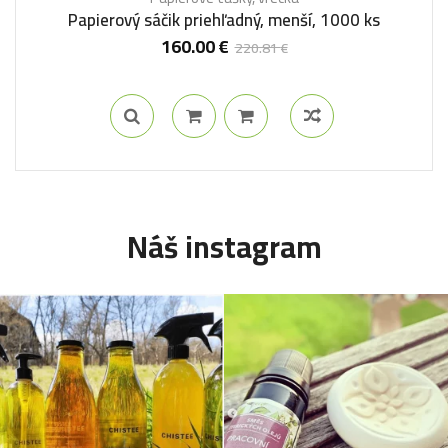
Papierový sáčik priehľadný, menší, 1000 ks
160.00
€
220.81
€
Náš instagram