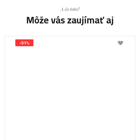
A čo toto?
Môže vás zaujímať aj
-51%