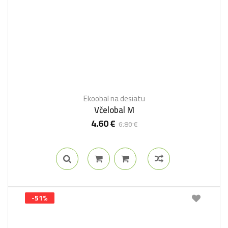
Ekoobal na desiatu
Včelobal M
4.60
€
6.80
€
-51%