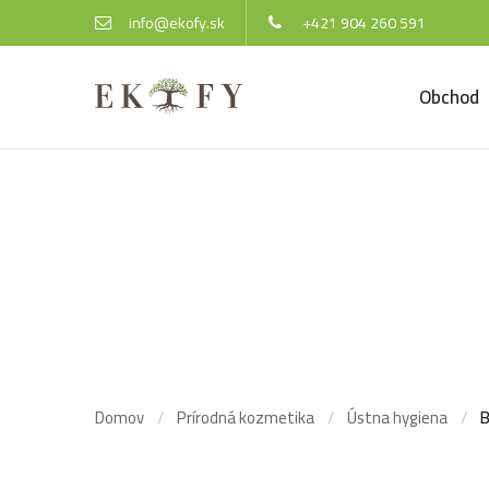
info@ekofy.sk
+421 904 260 591
Obchod
Bambu
veľkos
Domov
Prírodná kozmetika
Ústna hygiena
B