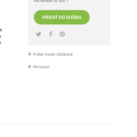
Na sklade už iba 1
PRIDAŤ DO KOŠÍKA
ch
s
a
Pridať medzi obľúbené
Porovnať