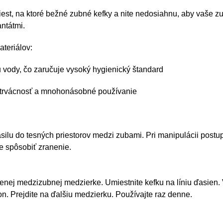
t, na ktoré bežné zubné kefky a nite nedosiahnu, aby vaše zuby 
ntátmi.
ateriálov:
u vody, čo zaručuje vysoký hygienický štandard
lhotrvácnosť a mnohonásobné používanie
silu do tesných priestorov medzi zubami. Pri manipulácii post
že spôsobiť zranenie.
tenej medzizubnej medzierke. Umiestnite kefku na líniu ďasien.
on. Prejdite na ďalšiu medzierku. Používajte raz denne.