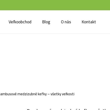
Veľkoobchod
Blog
O nás
Kontakt
sové medzizubné kefky - 
ti
ambusové medzizubné kefky – všetky veľkosti