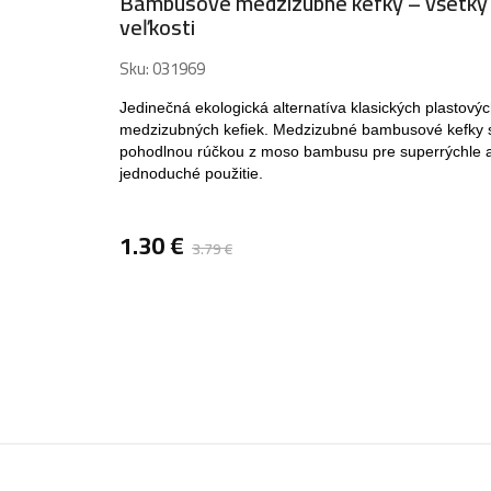
Bambusové medzizubné kefky – všetky
veľkosti
Sku:
031969
Jedinečná ekologická alternatíva klasických plastový
medzizubných kefiek. Medzizubné bambusové kefky 
pohodlnou rúčkou z moso bambusu pre superrýchle 
jednoduché použitie.
1.30
€
3.79
€