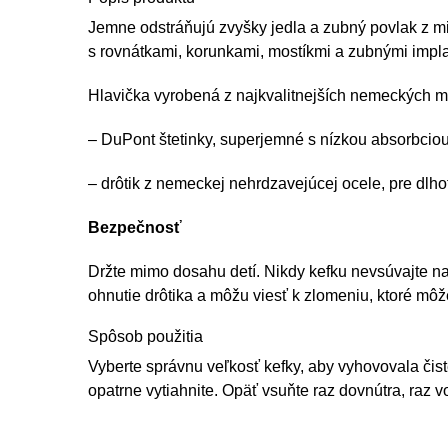
Jemne odstráňujú zvyšky jedla a zubný povlak z mies
s rovnátkami, korunkami, mostíkmi a zubnými impla
Hlavička vyrobená z najkvalitnejších nemeckých m
– DuPont štetinky, superjemné s nízkou absorbcio
– drôtik z nemeckej nehrdzavejúcej ocele, pre d
Bezpečnosť
Držte mimo dosahu detí. Nikdy kefku nevsúvajte na
ohnutie drôtika a môžu viesť k zlomeniu, ktoré mô
Spôsob použitia
Vyberte správnu veľkosť kefky, aby vyhovovala čis
opatrne vytiahnite. Opäť vsuňte raz dovnútra, raz v