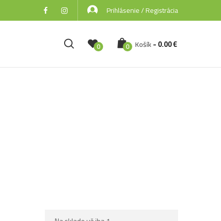
Prihlásenie / Registrácia
-
0.00
€
Košík
0
0
všetky